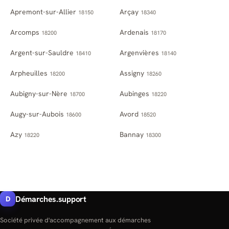
Apremont-sur-Allier
Arçay
18150
18340
Arcomps
Ardenais
18200
18170
Argent-sur-Sauldre
Argenvières
18410
18140
Arpheuilles
Assigny
18200
18260
Aubigny-sur-Nère
Aubinges
18700
18220
Augy-sur-Aubois
Avord
18600
18520
Azy
Bannay
18220
18300
Démarches.support
D
Société privée d'accompagnement aux démarches