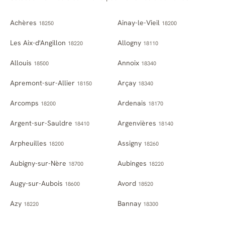
Achères
Ainay-le-Vieil
18250
18200
Les Aix-d'Angillon
Allogny
18220
18110
Allouis
Annoix
18500
18340
Apremont-sur-Allier
Arçay
18150
18340
Arcomps
Ardenais
18200
18170
Argent-sur-Sauldre
Argenvières
18410
18140
Arpheuilles
Assigny
18200
18260
Aubigny-sur-Nère
Aubinges
18700
18220
Augy-sur-Aubois
Avord
18600
18520
Azy
Bannay
18220
18300