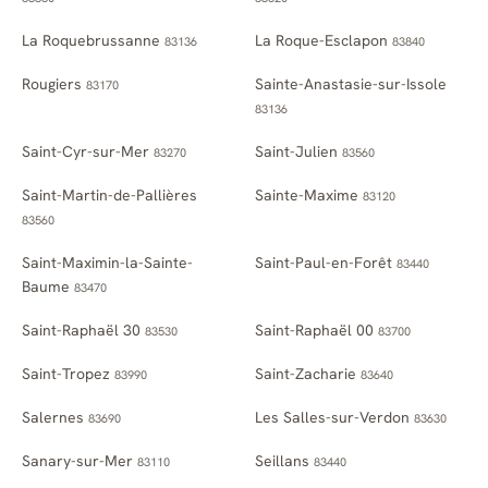
La Roquebrussanne
La Roque-Esclapon
83136
83840
Rougiers
Sainte-Anastasie-sur-Issole
83170
83136
Saint-Cyr-sur-Mer
Saint-Julien
83270
83560
Saint-Martin-de-Pallières
Sainte-Maxime
83120
83560
Saint-Maximin-la-Sainte-
Saint-Paul-en-Forêt
83440
Baume
83470
Saint-Raphaël 30
Saint-Raphaël 00
83530
83700
Saint-Tropez
Saint-Zacharie
83990
83640
Salernes
Les Salles-sur-Verdon
83690
83630
Sanary-sur-Mer
Seillans
83110
83440