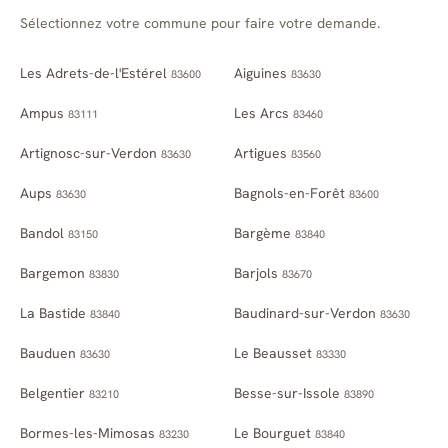
Sélectionnez votre commune pour faire votre demande.
Les Adrets-de-l'Estérel
Aiguines
83600
83630
Ampus
Les Arcs
83111
83460
Artignosc-sur-Verdon
Artigues
83630
83560
Aups
Bagnols-en-Forêt
83630
83600
Bandol
Bargème
83150
83840
Bargemon
Barjols
83830
83670
La Bastide
Baudinard-sur-Verdon
83840
83630
Bauduen
Le Beausset
83630
83330
Belgentier
Besse-sur-Issole
83210
83890
Bormes-les-Mimosas
Le Bourguet
83230
83840