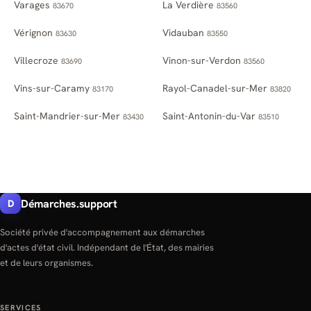
Varages
La Verdière
83670
83560
Vérignon
Vidauban
83630
83550
Villecroze
Vinon-sur-Verdon
83690
83560
Vins-sur-Caramy
Rayol-Canadel-sur-Mer
83170
83820
Saint-Mandrier-sur-Mer
Saint-Antonin-du-Var
83430
83510
Démarches.support
D
Société privée d'accompagnement aux démarches
d'actes d'état civil. Indépendant de l'État, des mairies
et de leurs organismes.
SERVICES