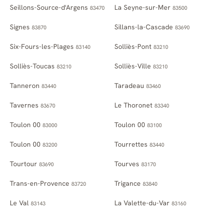
Seillons-Source-d'Argens
La Seyne-sur-Mer
83470
83500
Signes
Sillans-la-Cascade
83870
83690
Six-Fours-les-Plages
Solliès-Pont
83140
83210
Solliès-Toucas
Solliès-Ville
83210
83210
Tanneron
Taradeau
83440
83460
Tavernes
Le Thoronet
83670
83340
Toulon 00
Toulon 00
83000
83100
Toulon 00
Tourrettes
83200
83440
Tourtour
Tourves
83690
83170
Trans-en-Provence
Trigance
83720
83840
Le Val
La Valette-du-Var
83143
83160