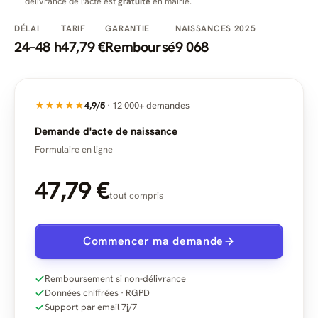
délivrance de l'acte est
gratuite
en mairie.
DÉLAI
TARIF
GARANTIE
NAISSANCES 2025
24–48 h
47,79 €
Remboursé
9 068
★★★★★
4,9/5
· 12 000+ demandes
Demande d'acte de naissance
Formulaire en ligne
47,79 €
tout compris
Commencer ma demande
Remboursement si non-délivrance
Données chiffrées · RGPD
Support par email 7j/7