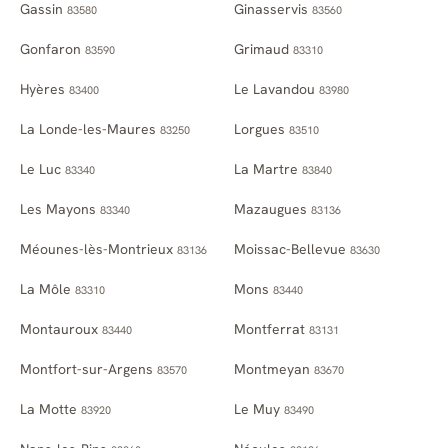
Gassin
Ginasservis
83580
83560
Gonfaron
Grimaud
83590
83310
Hyères
Le Lavandou
83400
83980
La Londe-les-Maures
Lorgues
83250
83510
Le Luc
La Martre
83340
83840
Les Mayons
Mazaugues
83340
83136
Méounes-lès-Montrieux
Moissac-Bellevue
83136
83630
La Môle
Mons
83310
83440
Montauroux
Montferrat
83440
83131
Montfort-sur-Argens
Montmeyan
83570
83670
La Motte
Le Muy
83920
83490