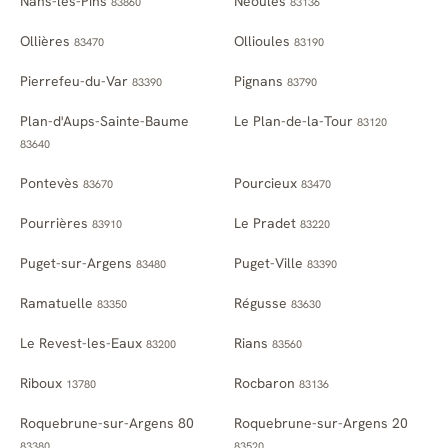
Nans-les-Pins
Néoules
83860
83136
Ollières
Ollioules
83470
83190
Pierrefeu-du-Var
Pignans
83390
83790
Plan-d'Aups-Sainte-Baume
Le Plan-de-la-Tour
83120
83640
Pontevès
Pourcieux
83670
83470
Pourrières
Le Pradet
83910
83220
Puget-sur-Argens
Puget-Ville
83480
83390
Ramatuelle
Régusse
83350
83630
Le Revest-les-Eaux
Rians
83200
83560
Riboux
Rocbaron
13780
83136
Roquebrune-sur-Argens 80
Roquebrune-sur-Argens 20
83380
83520