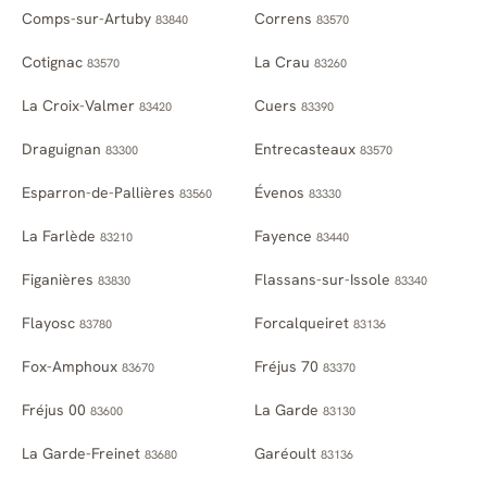
Comps-sur-Artuby
Correns
83840
83570
Cotignac
La Crau
83570
83260
La Croix-Valmer
Cuers
83420
83390
Draguignan
Entrecasteaux
83300
83570
Esparron-de-Pallières
Évenos
83560
83330
La Farlède
Fayence
83210
83440
Figanières
Flassans-sur-Issole
83830
83340
Flayosc
Forcalqueiret
83780
83136
Fox-Amphoux
Fréjus 70
83670
83370
Fréjus 00
La Garde
83600
83130
La Garde-Freinet
Garéoult
83680
83136