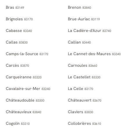
Bras
Brenon
83149
83840
Brignoles
Brue-Auriac
83170
83119
Cabasse
La Cadière-d'Azur
83340
83740
Callas
Callian
83830
83440
Camps-la-Source
Le Cannet-des-Maures
83170
83340
Carcès
Carnoules
83570
83660
Carqueiranne
Le Castellet
83320
83330
Cavalaire-sur-Mer
La Celle
83240
83170
Châteaudouble
Châteauvert
83300
83670
Châteauvieux
Claviers
83840
83830
Cogolin
Collobrières
83310
83610